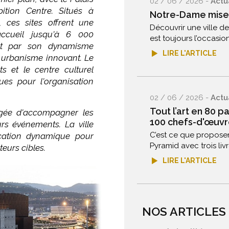
02 / 06 / 2026 -
Actu
ition Centre. Situés à
Notre-Dame mise
e, ces sites offrent une
Découvrir une ville de
'accueil jusqu'à 6 000
est toujours l’occasion
ment par son dynamisme
LIRE L'ARTICLE
n urbanisme innovant. Le
 et le centre culturel
es pour l'organisation
02 / 06 / 2026 -
Actu
Tout l’art en 80 p
rgée d'accompagner les
100 chefs-d'œuvr
urs événements. La ville
C’est ce que proposen
cation dynamique pour
Pyramid avec trois livr
eurs cibles.
LIRE L'ARTICLE
NOS ARTICLES