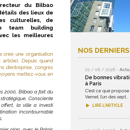
irecteur du Bilbao
détails des lieux de
s culturelles, de
 de team building
vec les meilleures
NOS DERNIERS
 a créé une organisation
 article). Depuis quand
s d’entreprise, congrès
02 / 06 / 2026 -
Actu
s moyens mettez-vous en
De bonnes vibrati
à Paris
C’est ce que propose 
s 2000, Bilbao a fait du
Vernet, l’un des sept...
 stratégique. Consciente
ert, la ville a investi
LIRE L'ARTICLE
ination incontournable
s.
mier plan, avec le Palais