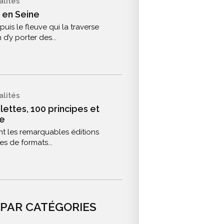
alités
 en Seine
puis le fleuve qui la traverse
 d’y porter des...
alités
alettes, 100 principes et
e
t les remarquables éditions
es de formats...
 PAR CATÉGORIES