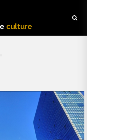
de
culture
!