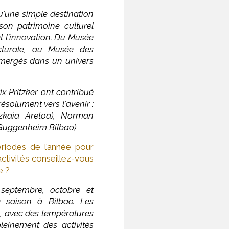
qu'une simple destination
 son patrimoine culturel
t l'innovation. Du Musée
ecturale, au Musée des
mergés dans un univers
ix Pritzker ont contribué
résolument vers l'avenir :
Bizkaia Aretoa), Norman
 Guggenheim Bilbao)
ériodes de l’année pour
activités conseillez-vous
ise ?
septembre, octobre et
 saison à Bilbao. Les
s, avec des températures
pleinement des activités