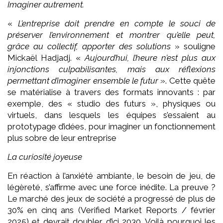
Imaginer autrement.
«
L’entreprise doit prendre en compte le souci de
préserver l’environnement et montrer qu’elle peut,
grâce au collectif, apporter des solutions
» souligne
Mickaël Hadjadj. «
Aujourd’hui, l’heure n’est plus aux
injonctions culpabilisantes, mais aux réflexions
permettant d’imaginer ensemble le futur
». Cette quête
se matérialise à travers des formats innovants : par
exemple, des « studio des futurs », physiques ou
virtuels, dans lesquels les équipes s’essaient au
prototypage d’idées, pour imaginer un fonctionnement
plus sobre de leur entreprise
La curiosité joyeuse
En réaction à l’anxiété ambiante, le besoin de jeu, de
légèreté, s’affirme avec une force inédite. La preuve ?
Le marché des jeux de société a progressé de plus de
30% en cinq ans (Verified Market Reports / février
2025) et devrait doubler d’ici 2030. Voilà pourquoi les