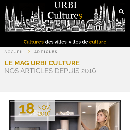
Cultures
des villes, villes de
culture
ACCUEIL
ARTICLES
LE MAG URBI CULTURE
NOS ARTICLES DEPUIS 2016
18
NOV.
2016