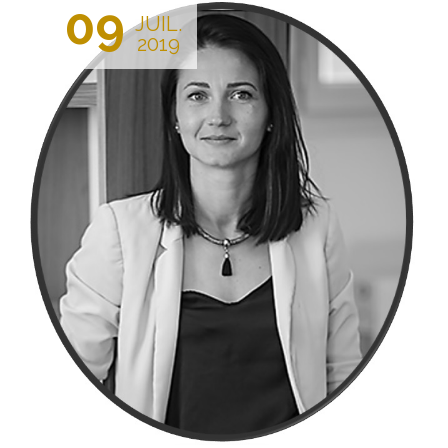
09
JUIL.
2019