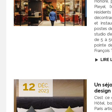
Honoré, 
Pleyel, 
réside
décontra
et insta
postes de
studio d’
de 5 à 5
pointe d
François 
LIRE 
12
Un séjo
DÉC.
2023
design
C’est ce
Hôtel, bo
Paris arti