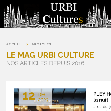
ACCUEIL
ARTICLES
LE MAG URBI CULTURE
NOS ARTICLES DEPUIS 2016
12
PLEY Hô
DÉC.
2023
la nuit
… et du j