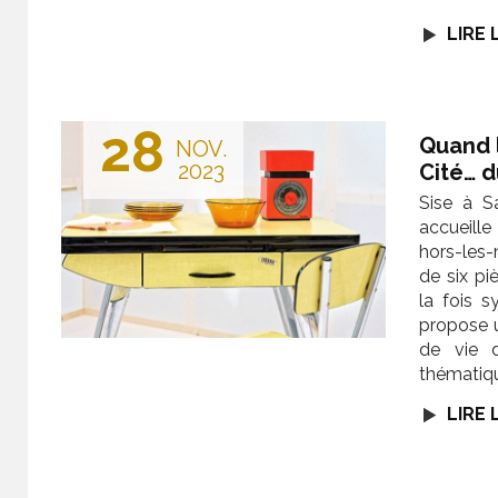
LIRE 
28
Quand l
NOV.
2023
Cité… d
Sise à S
accueill
hors-les
de six pi
la fois 
propose 
de vie d
thématiqu
LIRE 