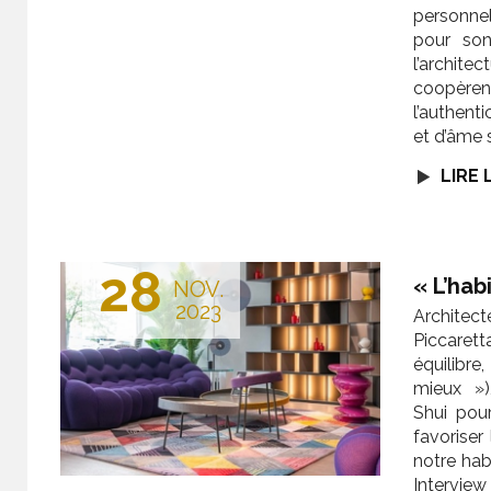
personnel
pour son
l’archi
coopèr
l’authent
et d’âme 
LIRE 
28
« L’hab
NOV.
2023
Architect
Piccaret
équilibre
mieux »),
Shui pour
favoriser
notre hab
Interview 