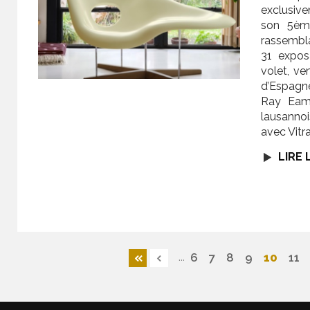
exclusive
son 5ème
rassembla
31 exposa
volet, ve
d’Espagn
Ray Eame
lausanno
avec Vitra
LIRE 
...
10
6
7
8
9
11