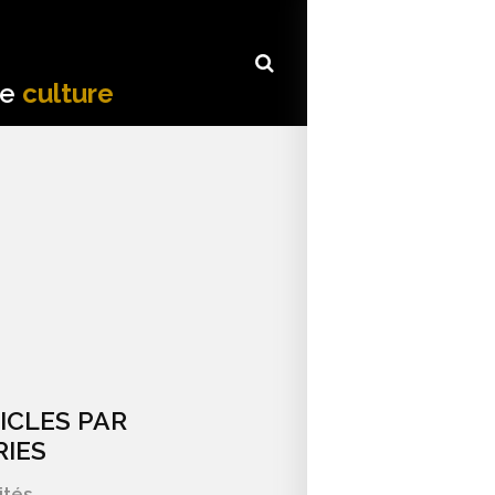
de
culture
ICLES PAR
IES
ités