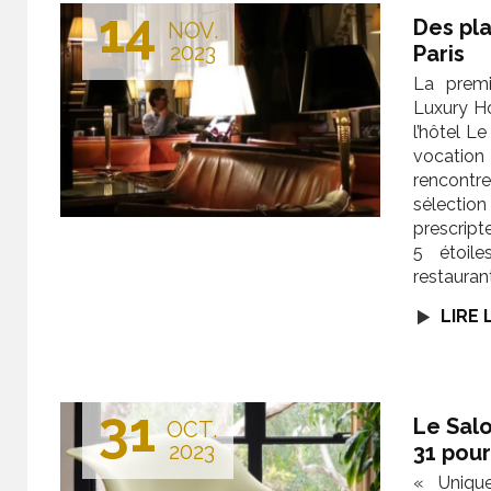
14
Des pla
NOV.
2023
Paris
La premi
Luxury Ho
l’hôtel L
vocatio
rencontre
sélectio
prescript
5 étoil
restauran
LIRE 
31
Le Sal
OCT.
2023
31 pou
« Unique