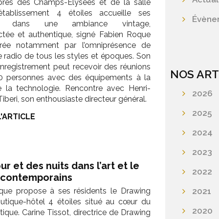
près des Champs-Elysées et de la salle
l’établissement 4 étoiles accueille ses
Évène
nts dans une ambiance vintage,
ctée et authentique, signé Fabien Roque
urée notamment par l’omniprésence de
 radio de tous les styles et époques. Son
enregistrement peut recevoir des réunions
NOS ART
0 personnes avec des équipements à la
e la technologie. Rencontre avec Henri-
2026
Tiberi, son enthousiaste directeur général.
2025
L'ARTICLE
2024
2023
ur et des nuits dans l’art et le
2022
 contemporains
 que propose à ses résidents le Drawing
2021
utique-hôtel 4 étoiles situé au cœur du
2020
stique. Carine Tissot, directrice de Drawing