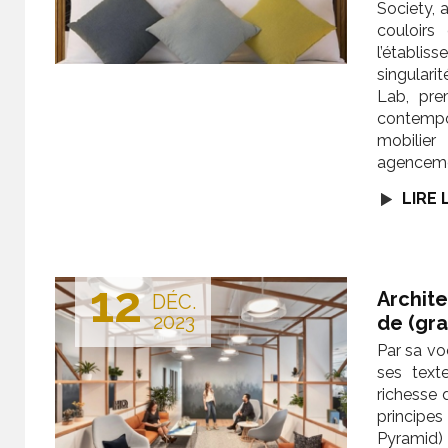
Society, a
couloir
l’établi
singulari
Lab, pre
contempor
mobilie
agencemen
LIRE 
12
Archite
DÉC.
2023
de (gra
Par sa vo
ses text
richesse 
principes
Pyramid)