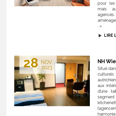
pour les 
mais au
agencés. 
aménagem
. »
LIRE 
28
NH Wien
NOV.
2023
Situé dan
culturels
autrichie
aux inté
d’une ta
segment
kitchenet
l’agencem
harmonie 