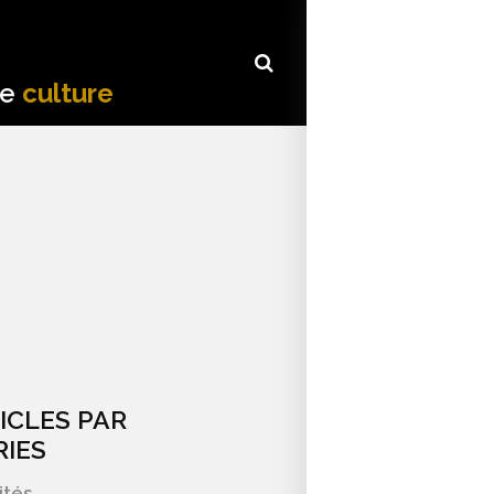
de
culture
ICLES PAR
IES
ités