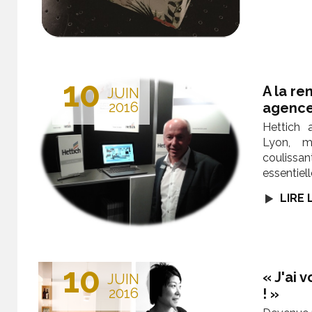
10
A la re
JUIN
2016
agence
Hettich 
Lyon, m
coulissan
essentiell
LIRE 
10
« J'ai 
JUIN
2016
! »