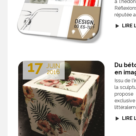
à l'hédon
Réflexion
réputée a
LIRE 
17
Du bét
JUIN
2016
en ima
Issu de l
la sculpt
propose 
exclusive
littéralem
LIRE 