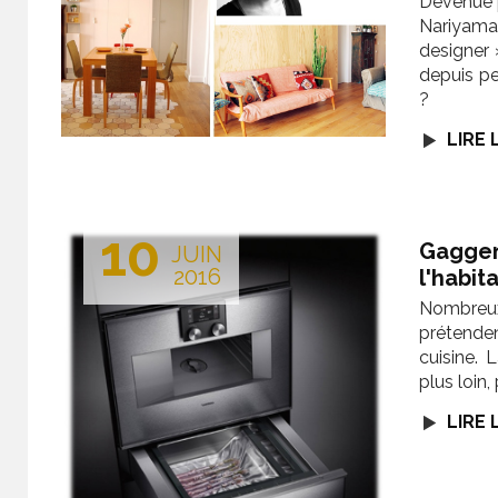
Devenue p
Nariyama 
designer 
depuis pe
?
LIRE 
10
Gaggen
JUIN
2016
l'habit
Nombreux
prétenden
cuisine.
plus loin,
LIRE 