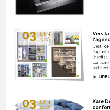
03
Vers la
JUIN
2016
l'agen
C'est ce 
flagrant
l'habit
contrair
architect
LIRE 
03
Kare D
JUIN
2016
confor