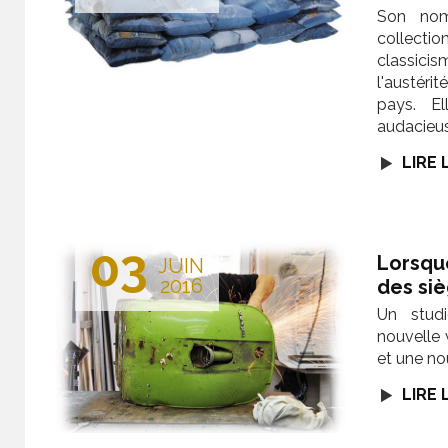
Son nom
collecti
classicis
l'austéri
pays. E
audacieus
LIRE 
03
Lorsqu
JUIN
2016
des si
Un stud
nouvelle 
et une no
LIRE 