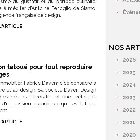
isme du gustatif et du partage culinaire.
s à méditer d'Antoine Fenoglio de Sismo,
Évène
gence française de design.
L'ARTICLE
NOS ART
2026
on tatoué pour tout reproduire
2025
ges !
'immobilier, Fabrice Davenne se consacre à
2024
ure et au design. Sa société Daven Design
des bétons décoratifs et une technique
2023
 d'impression numérique qui les tatoue,
2022
ent.
L'ARTICLE
2021
2020